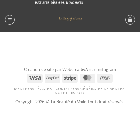
Passer
LIVRAISON GRATUITE DÈS 69€ D’ACHATS
au
contenu
Création de site par Webcrea.byA sur Instagram
Visa
PayPal
Stripe
MasterCard
Cash
On
MENTIONS LÉGALES
CONDITIONS GÉNÉRALES DE VENTES
Delivery
NOTRE HISTOIRE
Copyright 2026 ©
La Beauté du Voile
Tout droit réservés.