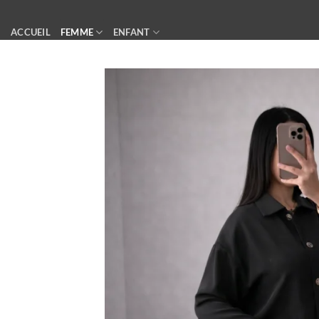
Passer
au
ACCUEIL
FEMME
ENFANT
contenu
ACCESSOIRES
CONTACT