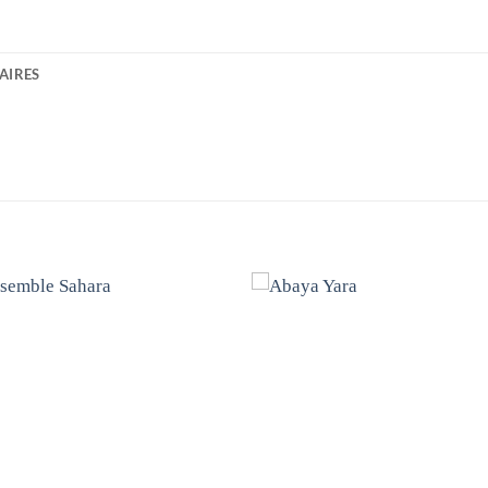
AIRES
Ajouter
Ajou
à la liste
à la l
de
de
souhaits
souha