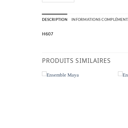
DESCRIPTION
INFORMATIONS COMPLÉMENT
H607
PRODUITS SIMILAIRES
Ajouter
Ajouter
à la liste
à la liste
de
de
souhaits
souhaits