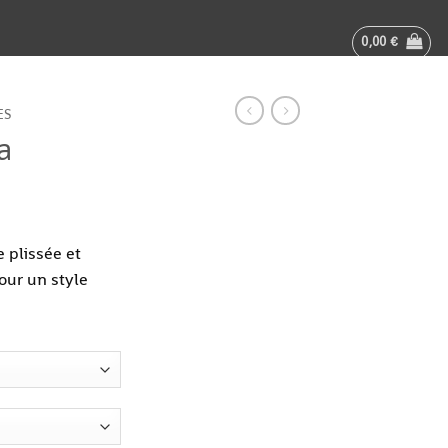
0,00
€
ES
a
 plissée et
our un style