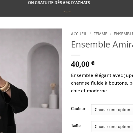
LIVRAISON GRATUITE DÈS 69€ D’ACHATS
ACCUEIL
/
FEMME
/
ENSEMBL
Ensemble Amir
Ajouter
à la
liste de
40,00
€
souhaits
Ensemble élégant avec jupe
chemise fluide à boutons, p
chic et moderne.
Couleur
Taille