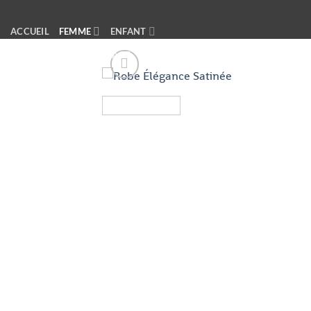
Passer
LI
au
ACCUEIL
FEMME
ENFANT
contenu
ACCESSOIRES
CONTACT