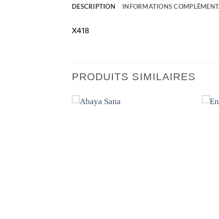
DESCRIPTION
INFORMATIONS COMPLÉMENT
X418
PRODUITS SIMILAIRES
Ajouter
Ajouter
à la liste
à la liste
de
de
souhaits
souhaits