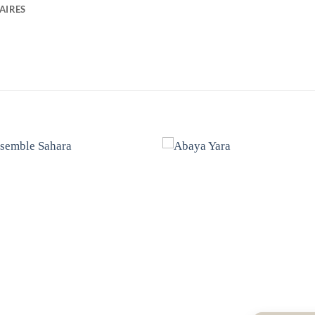
AIRES
Ajouter
Ajou
à la liste
à la l
de
de
souhaits
souha