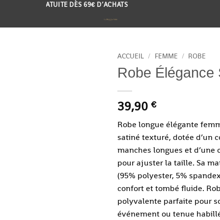
VRAISON GRATUITE DÈS 69€ D’ACHATS
ACCUEIL
/
FEMME
/
ROBE
Robe Élégance 
Ajouter
à la
liste de
39,90
€
souhaits
Robe longue élégante femm
satiné texturé, dotée d’un 
manches longues et d’une c
pour ajuster la taille. Sa ma
(95% polyester, 5% spandex
confort et tombé fluide. Ro
polyvalente parfaite pour so
événement ou tenue habillé