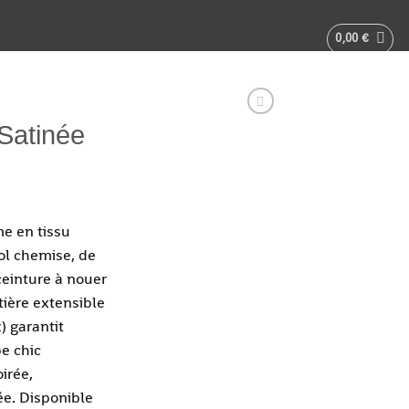
0,00
€
Satinée
e en tissu
col chemise, de
einture à nouer
tière extensible
) garantit
be chic
irée,
e. Disponible