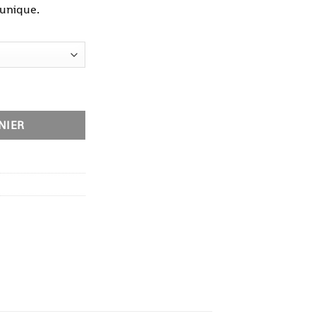
 unique.
née
NIER